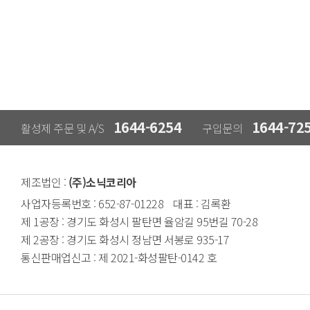
1644-6254
1644-72
활성제 주문 및 A/S
구입문의
제조법인 :
(주)소닉코리아
사업자등록번호 : 652-87-01228
대표 : 김록환
제 1공장 : 경기도 화성시 팔탄면
율암길 95번길 70-28
제 2공장 : 경기도 화성시 정남면
서봉로 935-17
통신판매업신고 : 제 2021-화성팔탄-0142 호