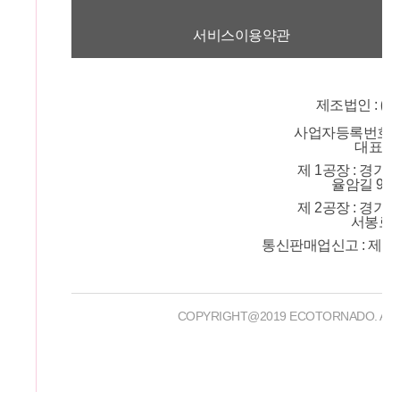
서비스이용약관
제조법인 :
(
사업자등록번호 : 6
대표 :
제 1공장 : 경기
율암길 95번
제 2공장 : 경기
서봉로 9
통신판매업신고 : 제 20
COPYRIGHT@2019 ECOTORNADO.
AL